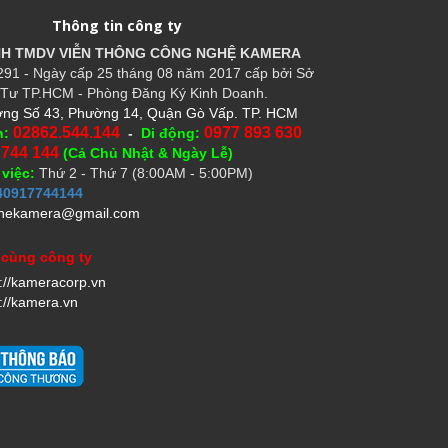
Thông tin công ty
HH TMDV VIỄN THÔNG CÔNG NGHỆ
KAMERA
91 - Ngày cấp 25 tháng 08 năm 2017 cấp bởi Sở
Tư TP.HCM - Phòng Đăng Ký Kinh Doanh.
ng Số 43, Phường 14, Quận Gò Vấp. TP. HCM
02862.544.144
0977 893 630
n:
-
Di động:
 744 144
(Cả Chủ Nhật & Ngày Lễ)
 việc:
Thứ 2 - Thứ 7 (8:00AM - 5:00PM)
40917744144
hekamera@gmail.com
 cùng công ty
s://kameracorp.vn
://kamera.vn