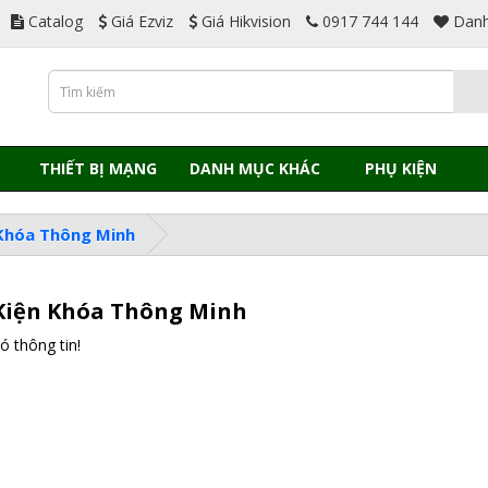
Catalog
Giá Ezviz
Giá Hikvision
0917 744 144
Danh
THIẾT BỊ MẠNG
DANH MỤC KHÁC
PHỤ KIỆN
 Khóa Thông Minh
Kiện Khóa Thông Minh
 thông tin!