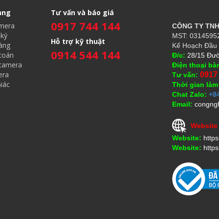
àng
Tư vấn và báo giá
0917 744 144
amera
CÔNG TY TN
ký
MST: 03145952
Hỗ trợ kỹ thuật
àng
Kế Hoạch Đầu 
0914 544 144
toán
Đ/c:
28/15 Đườ
 camera
Điện thoại bà
era
0917
Tư vấn:
iác
Thời gian làm
Chat Zalo:
+8
Email:
congng
Website
Website:
http
Website:
https