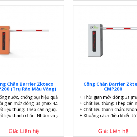
ng Chắn Barrier Zkteco
Cổng Chắn Barrier Zkt
200 (Trụ Rào Màu Vàng)
CMP200
ống nước, chống bụi hiệu quả.
+ Thời gian mở/ đóng: 3s (m
ời gian mở/ đóng: 3s (max 4.5m), 6s (max 6m)
+ Chất liệu thùng: Thép cán n
t liệu thùng: Thép cán nguội.
+ Chất liệu thanh chắn: Nhôm
ất liệu thanh chắn: Nhôm và gỗ.
+ Khoảng cách điều khiển từ
Giá: Liên hệ
Giá: Liên hệ