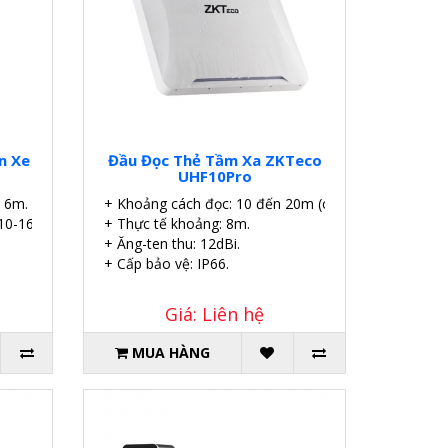
n Xe
Đầu Đọc Thẻ Tầm Xa ZKTeco
UHF10Pro
– 6m.
+ Khoảng cách đọc: 10 đến 20m (cầm tay).
10-16V.
+ Thực tế khoảng: 8m.
+ Ăng-ten thu: 12dBi.
+ Cấp bảo vệ: IP66.
Giá: Liên hệ
MUA HÀNG