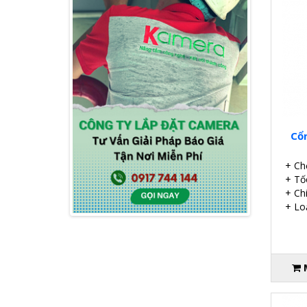
Cổ
+ Ch
+ Tố
+ Ch
+ Lo