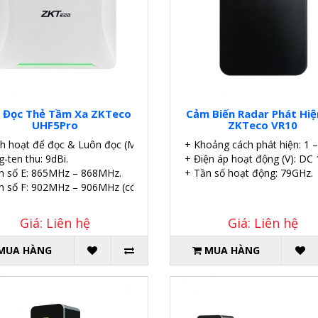
 Đọc Thẻ Tầm Xa ZKTeco
Cảm Biến Radar Phát Hiệ
UHF5Pro
ZKTeco VR10
ch hoạt để đọc & Luôn đọc (Mặc định).
+ Khoảng cách phát hiện: 1 
-ten thu: 9dBi.
+ Điện áp hoạt động (V): DC 
n số E: 865MHz – 868MHz.
+ Tần số hoạt động: 79GHz.
n số F: 902MHz – 906MHz (có thể điều chỉnh).
Giá: Liên hệ
Giá: Liên hệ
MUA HÀNG
MUA HÀNG