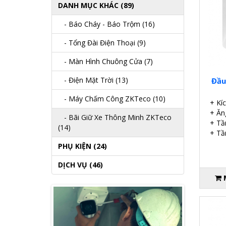
DANH MỤC KHÁC (89)
- Báo Cháy - Báo Trộm (16)
- Tổng Đài Điện Thoại (9)
- Màn Hình Chuông Cửa (7)
- Điện Mặt Trời (13)
Đầu
- Máy Chấm Công ZKTeco (10)
+ Kí
+ Ăng
- Bãi Giữ Xe Thông Minh ZKTeco
+ Tầ
(14)
+ Tầ
PHỤ KIỆN (24)
DỊCH VỤ (46)