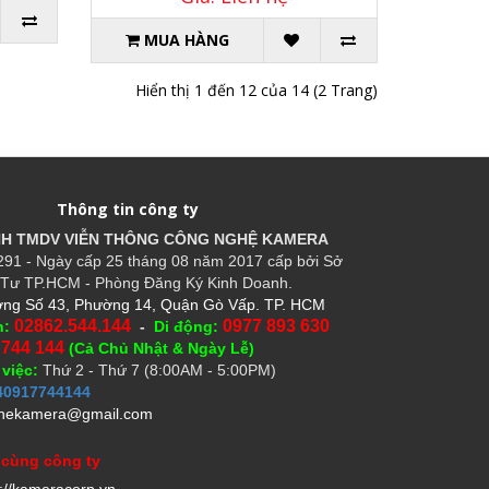
MUA HÀNG
Hiển thị 1 đến 12 của 14 (2 Trang)
Thông tin công ty
HH TMDV VIỄN THÔNG CÔNG NGHỆ
KAMERA
91 - Ngày cấp 25 tháng 08 năm 2017 cấp bởi Sở
Tư TP.HCM - Phòng Đăng Ký Kinh Doanh.
ng Số 43, Phường 14, Quận Gò Vấp. TP. HCM
02862.544.144
0977 893 630
n:
-
Di động:
 744 144
(Cả Chủ Nhật & Ngày Lễ)
 việc:
Thứ 2 - Thứ 7 (8:00AM - 5:00PM)
40917744144
hekamera@gmail.com
 cùng công ty