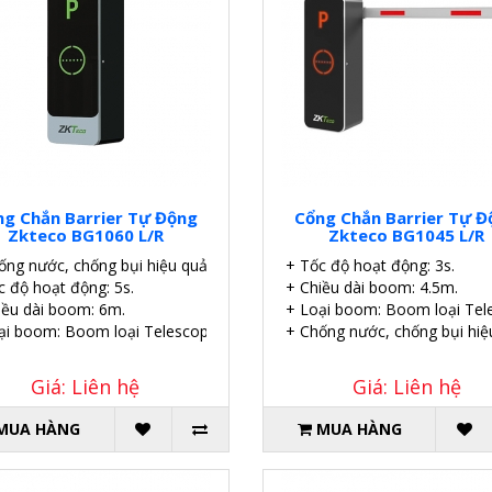
ng Chắn Barrier Tự Động
Cổng Chắn Barrier Tự Đ
Zkteco BG1060 L/R
Zkteco BG1045 L/R
ống nước, chống bụi hiệu quả.
+ Tốc độ hoạt động: 3s.
c độ hoạt động: 5s.
+ Chiều dài boom: 4.5m.
iều dài boom: 6m.
+ Loại boom: Boom loại Tele
ại boom: Boom loại Telescopic thẳng.
+ Chống nước, chống bụi hiệ
Giá: Liên hệ
Giá: Liên hệ
MUA HÀNG
MUA HÀNG