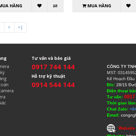
MUA HÀNG
MUA HÀNG
2
>
>|
àng
Tư vấn và báo giá
0917 744 144
amera
CÔNG TY TN
ký
MST: 03145952
Hỗ trợ kỹ thuật
àng
Kế Hoạch Đầu 
0914 544 144
toán
Đ/c:
28/15 Đườ
 camera
Điện thoại bà
era
0917
Tư vấn:
iác
Thời gian làm
Chat Zalo:
+8
Email:
congng
Website