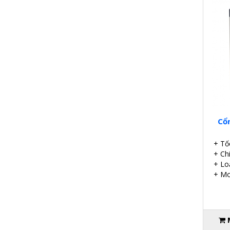
Cổ
+ Tố
+ Ch
+ Lo
+ Mo