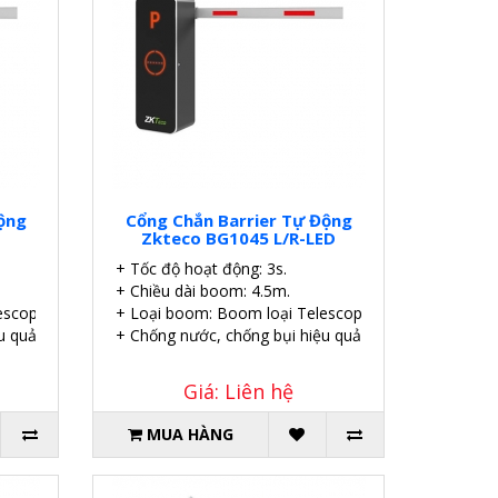
ộng
Cổng Chắn Barrier Tự Động
Zkteco BG1045 L/R-LED
+ Tốc độ hoạt động: 3s.
+ Chiều dài boom: 4.5m.
scopic thẳng.
+ Loại boom: Boom loại Telescopic thẳng có đèn LE
u quả.
+ Chống nước, chống bụi hiệu quả.
Giá: Liên hệ
MUA HÀNG