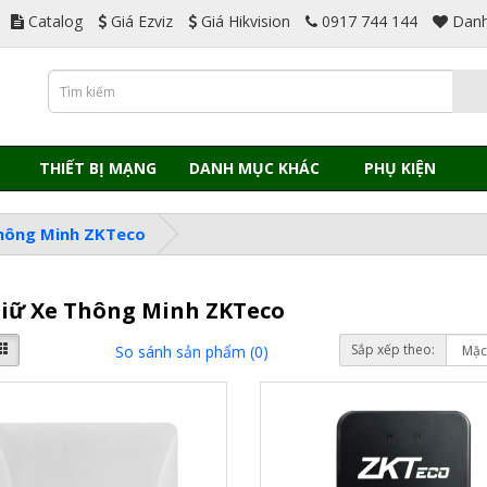
Catalog
Giá Ezviz
Giá Hikvision
0917 744 144
Danh
THIẾT BỊ MẠNG
DANH MỤC KHÁC
PHỤ KIỆN
Thông Minh ZKTeco
Giữ Xe Thông Minh ZKTeco
Sắp xếp theo:
So sánh sản phẩm (0)