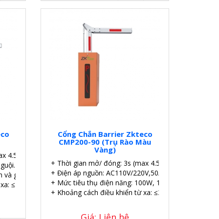
eco
Cổng Chắn Barrier Zkteco
CMP200-90 (Trụ Rào Màu
Vàng)
ax 4.5m), 6s (max 6m)
+ Thời gian mở/ đóng: 3s (max 4.5m), 6s (max 6m).
guội.
+ Điện áp nguồn: AC110V/220V,50/60Hz.
 và gỗ.
+ Mức tiêu thụ điện năng: 100W, 120W Max.
 xa: ≤30m.
+ Khoảng cách điều khiển từ xa: ≤30m.
Giá: Liên hệ