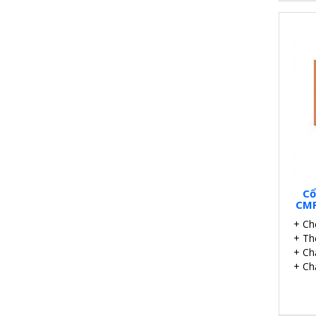
Cổ
CMP
+ Ch
+ Th
+ Chấ
+ Ch