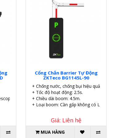
ộng
Cổng Chắn Barrier Tự Động
ED
ZKTeco BG1145L-90
+ Chống nước, chống bụi hiệu quả.
+ Tốc độ hoạt động: 2.5s.
scopic thẳng có LED.
+ Chiều dài boom: 4.5m.
+ Loại boom: Cần gấp không có LED.
Giá: Liên hệ
MUA HÀNG