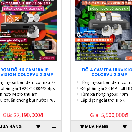
RỌN BỘ 16 CAMERA IP
BỘ 4 CAMERA HIKVISI
KVISION COLORVU 2.0MP
COLORVU 2.0MP
ng ngoại ban đêm có màu 24/7.
+ Hồng ngoại ban đêm có m
 phân giải 1920×1080@25fps.
+ Độ phân giải 2.0MP Full HD
ch hợp Micro thu âm.
+ Tầm xa hồng ngoại: 40m.
êu chuẩn chống bụi nước IP67.
+ Lắp đặt ngoài trời IP67.
Giá: 27,190,000đ
Giá: 5,500,000đ
MUA HÀNG
MUA HÀNG