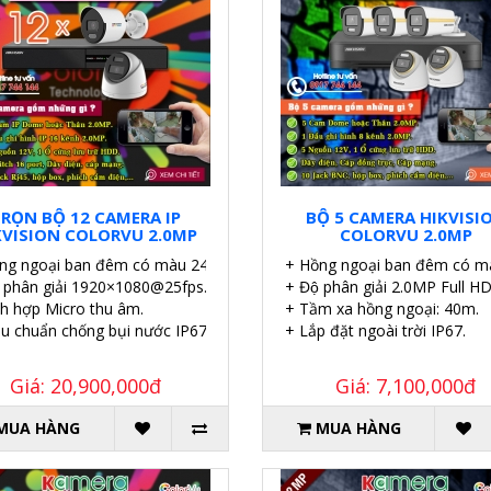
RỌN BỘ 12 CAMERA IP
BỘ 5 CAMERA HIKVISI
KVISION COLORVU 2.0MP
COLORVU 2.0MP
ng ngoại ban đêm có màu 24/7.
+ Hồng ngoại ban đêm có m
 phân giải 1920×1080@25fps.
+ Độ phân giải 2.0MP Full HD
ch hợp Micro thu âm.
+ Tầm xa hồng ngoại: 40m.
êu chuẩn chống bụi nước IP67.
+ Lắp đặt ngoài trời IP67.
Giá: 20,900,000đ
Giá: 7,100,000đ
MUA HÀNG
MUA HÀNG