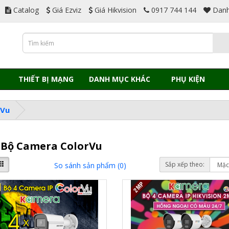
Catalog
Giá Ezviz
Giá Hikvision
0917 744 144
Danh
THIẾT BỊ MẠNG
DANH MỤC KHÁC
PHỤ KIỆN
rVu
 Bộ Camera ColorVu
Sắp xếp theo:
So sánh sản phẩm (0)