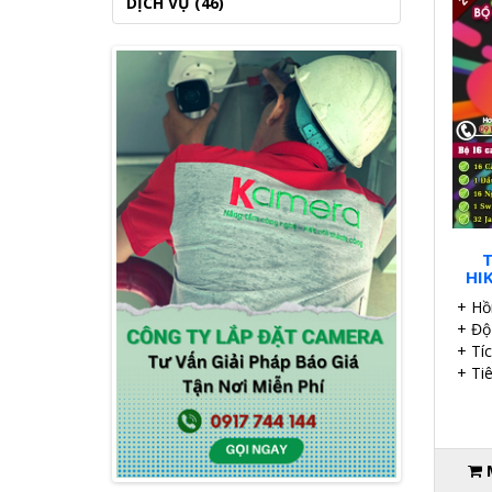
DỊCH VỤ (46)
T
HI
+ Hồ
+ Độ
+ Tí
+ Ti