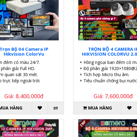
Trọn Bộ 04 Camera IP
TRỌN BỘ 4 CAMERA I
Hikvision ColorVu
HIKVISION COLORVU 2.
n đêm có màu 24/7.
+ Hồng ngoại ban đêm có mà
phân giải Full HD.
+ Độ phân giải 1920×1080@2
m quan sát 30 mét.
+ Tích hợp Micro thu âm.
 trực tiếp ngoài trời.
+ Tiêu chuẩn chống bụi nước
Giá: 8,400,000đ
Giá: 7,600,000đ
MUA HÀNG
MUA HÀNG