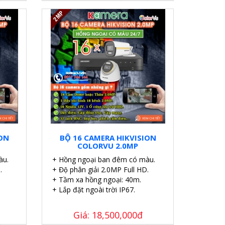
ION
BỘ 16 CAMERA HIKVISION
COLORVU 2.0MP
àu.
+ Hồng ngoại ban đêm có màu.
.
+ Độ phân giải 2.0MP Full HD.
+ Tầm xa hồng ngoại: 40m.
+ Lắp đặt ngoài trời IP67.
Giá: 18,500,000đ