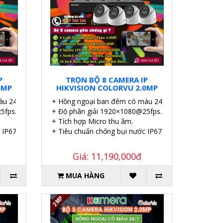
P
TRỌN BỘ 8 CAMERA IP
0MP
HIKVISION COLORVU 2.0MP
u 24/7.
+ Hồng ngoại ban đêm có màu 24/7.
5fps.
+ Độ phân giải 1920×1080@25fps.
+ Tích hợp Micro thu âm.
 IP67.
+ Tiêu chuẩn chống bụi nước IP67.
Giá: 11,190,000đ
MUA HÀNG