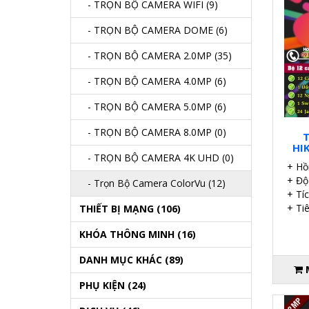
- TRỌN BỘ CAMERA WIFI (9)
- TRỌN BỘ CAMERA DOME (6)
- TRỌN BỘ CAMERA 2.0MP (35)
- TRỌN BỘ CAMERA 4.0MP (6)
- TRỌN BỘ CAMERA 5.0MP (6)
- TRỌN BỘ CAMERA 8.0MP (0)
T
HI
- TRỌN BỘ CAMERA 4K UHD (0)
+ Hồ
+ Độ
- Trọn Bộ Camera ColorVu (12)
+ Tí
+ Ti
THIẾT BỊ MẠNG (106)
KHÓA THÔNG MINH (16)
DANH MỤC KHÁC (89)
PHỤ KIỆN (24)