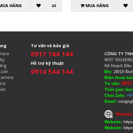
MUA HÀNG
MUA HÀNG
àng
Tư vấn và báo giá
0917 744 144
amera
CÔNG TY TN
ký
MST: 03145952
Hỗ trợ kỹ thuật
àng
Kế Hoạch Đầu 
0914 544 144
toán
Đ/c:
28/15 Đườ
 camera
Điện thoại bà
era
0917
Tư vấn:
iác
Thời gian làm
Chat Zalo:
+8
Email:
congng
Website
Website:
http
Website:
https