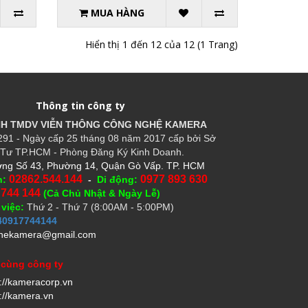
MUA HÀNG
Hiển thị 1 đến 12 của 12 (1 Trang)
Thông tin công ty
HH TMDV VIỄN THÔNG CÔNG NGHỆ
KAMERA
91 - Ngày cấp 25 tháng 08 năm 2017 cấp bởi Sở
Tư TP.HCM - Phòng Đăng Ký Kinh Doanh.
ng Số 43, Phường 14, Quận Gò Vấp. TP. HCM
02862.544.144
0977 893 630
n:
-
Di động:
 744 144
(Cả Chủ Nhật & Ngày Lễ)
 việc:
Thứ 2 - Thứ 7 (8:00AM - 5:00PM)
40917744144
hekamera@gmail.com
 cùng công ty
s://kameracorp.vn
://kamera.vn