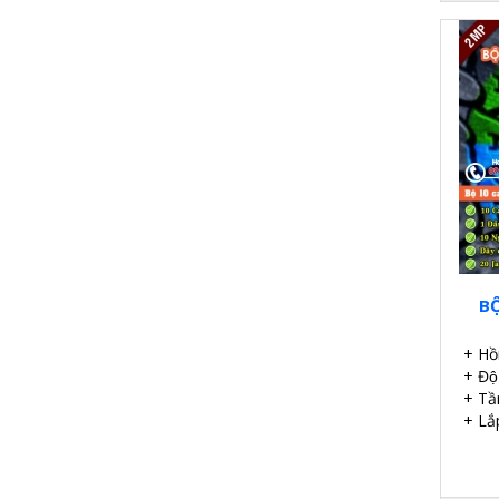
BỘ
+ Hồ
+ Độ
+ Tầ
+ Lắp