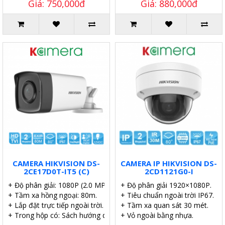
Giá: 750,000đ
Giá: 880,000đ
CAMERA HIKVISION DS-
CAMERA IP HIKVISION DS-
2CE17D0T-IT5 (C)
2CD1121G0-I
+ Độ phân giải: 1080P (2.0 MP).
+ Độ phân giải 1920×1080P.
+ Tầm xa hồng ngoại: 80m.
+ Tiêu chuẩn ngoài trời IP67.
+ Lắp đặt trực tiếp ngoài trời.
+ Tầm xa quan sát 30 mét.
+ Trong hộp có: Sách hướng dẫn, Ốc vít tắc kê.
+ Vỏ ngoài bằng nhựa.