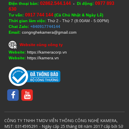
02862.544.144
0977 893
Điện thoại bàn:
-
Di động:
630
0917 744 144
Tư vấn:
(Cả Chủ Nhật & Ngày Lễ)
Thời gian làm việc:
Thứ 2 - Thứ 7 (8:00AM - 5:00PM)
Chat Zalo:
+840917744144
Email:
congnghekamera@gmail.com
Website cùng công ty
Website:
https://kameracorp.vn
Website:
https://kamera.vn
CÔNG TY TNHH TMDV VIỄN THÔNG CÔNG NGHỆ KAMERA,
MST: 0314595291 - Ngày cấp 25 tháng 08 năm 2017 cấp bởi Sở