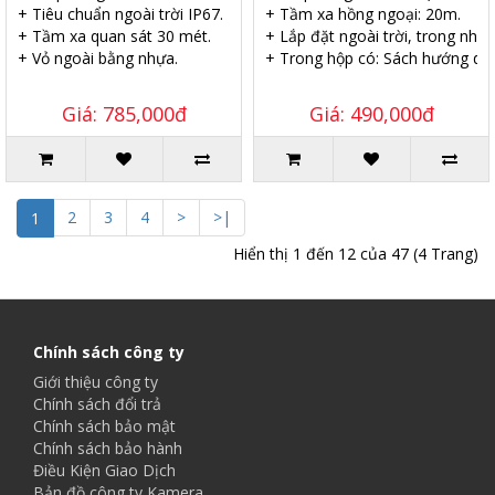
+ Tiêu chuẩn ngoài trời IP67.
+ Tầm xa hồng ngoại: 20m.
+ Tầm xa quan sát 30 mét.
+ Lắp đặt ngoài trời, trong nhà.
+ Vỏ ngoài bằng nhựa.
+ Trong hộp có: Sách hướng dẫn,
Giá: 785,000đ
Giá: 490,000đ
2
3
4
>
>|
1
Hiển thị 1 đến 12 của 47 (4 Trang)
Chính sách công ty
Giới thiệu công ty
Chính sách đổi trả
Chính sách bảo mật
Chính sách bảo hành
Điều Kiện Giao Dịch
Bản đồ công ty Kamera