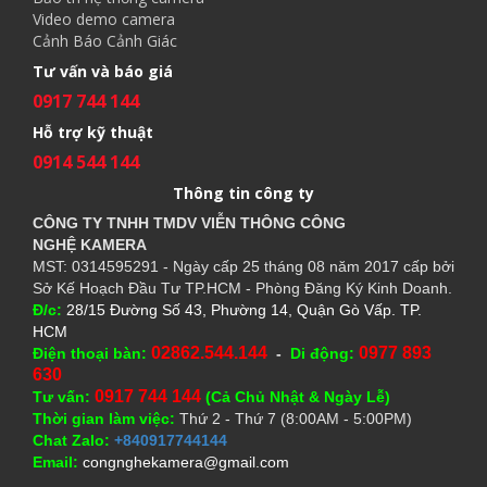
Video demo camera
Cảnh Báo Cảnh Giác
Tư vấn và báo giá
0917 744 144
Hỗ trợ kỹ thuật
0914 544 144
Thông tin công ty
CÔNG TY TNHH TMDV VIỄN THÔNG CÔNG
NGHỆ
KAMERA
MST: 0314595291 - Ngày cấp 25 tháng 08 năm 2017 cấp bởi
Sở Kế Hoạch Đầu Tư TP.HCM - Phòng Đăng Ký Kinh Doanh.
Đ/c:
28/15 Đường Số 43, Phường 14, Quận Gò Vấp. TP.
HCM
02862.544.144
0977 893
Điện thoại bàn:
-
Di động:
630
0917 744 144
Tư vấn:
(Cả Chủ Nhật & Ngày Lễ)
Thời gian làm việc:
Thứ 2 - Thứ 7 (8:00AM - 5:00PM)
Chat Zalo:
+840917744144
Email:
congnghekamera@gmail.com