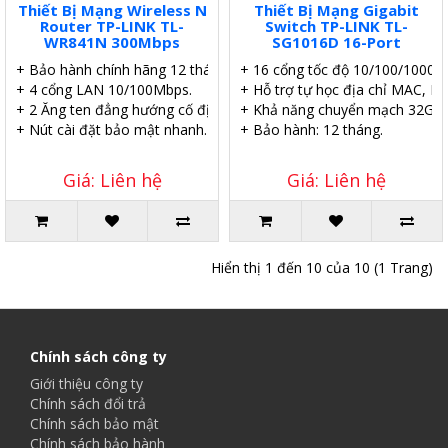
Thiết Bị Mạng Wireless N
Thiết Bị Mạng Gigabit
Router TP-LINK TL-
Switch TP-LINK TL-
WR841N 300Mbps
SG1016D 16-Port
+ Bảo hành chính hãng 12 tháng.
+ 16 cổng tốc độ 10/100/1000 
+ 4 cổng LAN 10/100Mbps.
+ Hỗ trợ tự học địa chỉ MAC, M
+ 2 Ăng ten đẳng hướng cố định 5dBi
+ Khả năng chuyển mạch 32Gbp
+ Nút cài đặt bảo mật nhanh.
+ Bảo hành: 12 tháng.
Giá: Liên hệ
Giá: Liên hệ
Hiển thị 1 đến 10 của 10 (1 Trang)
Chính sách công ty
Giới thiệu công ty
Chính sách đổi trả
Chính sách bảo mật
Chính sách bảo hành