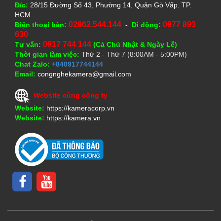
Đ/c:
28/15 Đường Số 43, Phường 14, Quận Gò Vấp. TP.
HCM
02862.544.144
0977 893
Điện thoại bàn:
-
Di động:
630
0917 744 144
Tư vấn:
(Cả Chủ Nhật & Ngày Lễ)
Thời gian làm việc:
Thứ 2 - Thứ 7 (8:00AM - 5:00PM)
Chat Zalo:
+840917744144
Email:
congnghekamera@gmail.com
Website cùng công ty
Website:
https://kameracorp.vn
Website:
https://kamera.vn