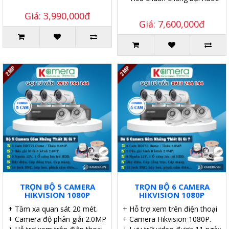
Giá: 3,990,000đ
Giá: 7,600,000đ
TRỌN BỘ 5 CAMERA
TRỌN BỘ 6 CAMERA
HIKVISION 1080P
HIKVISION 1080P
+ Tầm xa quan sát 20 mét.
+ Hỗ trợ xem trên điện thoại
+ Camera độ phân giải 2.0MP.
+ Camera Hikvision 1080P.