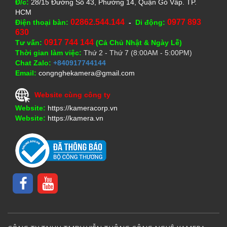
Đ/c:
28/15 Đường Số 43, Phường 14, Quận Gò Vấp. TP.
HCM
02862.544.144
0977 893
Điện thoại bàn:
-
Di động:
630
0917 744 144
Tư vấn:
(Cả Chủ Nhật & Ngày Lễ)
Thời gian làm việc:
Thứ 2 - Thứ 7 (8:00AM - 5:00PM)
Chat Zalo:
+840917744144
Email:
congnghekamera@gmail.com
Website cùng công ty
Website:
https://kameracorp.vn
Website:
https://kamera.vn