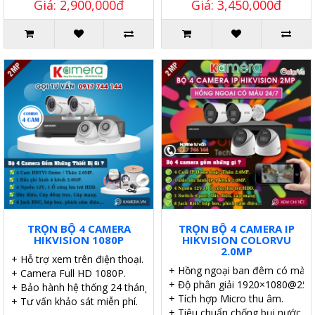
Giá: 2,900,000đ
Giá: 3,450,000đ
TRỌN BỘ 4 CAMERA
TRỌN BỘ 4 CAMERA IP
HIKVISION 1080P
HIKVISION COLORVU
2.0MP
+ Hỗ trợ xem trên điện thoại.
+ Hồng ngoại ban đêm có màu 
+ Camera Full HD 1080P.
+ Độ phân giải 1920×1080@25fp
+ Bảo hành hệ thống 24 tháng.
+ Tích hợp Micro thu âm.
+ Tư vấn khảo sát miễn phí.
+ Tiêu chuẩn chống bụi nước IP