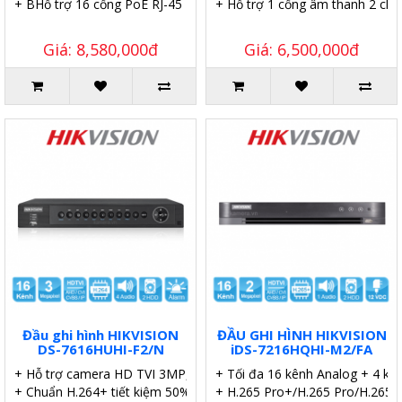
+ BHỗ trợ 16 cổng PoE RJ-45 10/100 Mbps.
+ Hỗ trợ 1 cổng âm thanh 2 chiề
Giá: 8,580,000đ
Giá: 6,500,000đ
Đầu ghi hình HIKVISION
ĐẦU GHI HÌNH HIKVISION
DS-7616HUHI-F2/N
iDS-7216HQHI-M2/FA
+ Hỗ trợ camera HD TVI 3MP, AHD 2MP, IP 8MP
+ Tối đa 16 kênh Analog + 4 kên
+ Chuẩn H.264+ tiết kiệm 50% dung lượng.
+ H.265 Pro+/H.265 Pro/H.265/