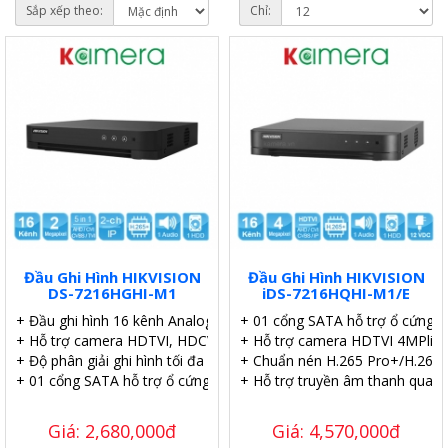
Sắp xếp theo:
Chỉ:
Đầu Ghi Hình HIKVISION
Đầu Ghi Hình HIKVISION
DS-7216HGHI-M1
iDS-7216HQHI-M1/E
+ Đầu ghi hình 16 kênh Analog 2.0MP.
+ 01 cổng SATA hỗ trợ ổ cứng t
+ Hỗ trợ camera HDTVI, HDCVI, AHD, Analog.
+ Hỗ trợ camera HDTVI 4MPlite
+ Độ phân giải ghi hình tối đa 1080p.
+ Chuẩn nén H.265 Pro+/H.265 Pr
+ 01 cổng SATA hỗ trợ ổ cứng tối đa 4TB.
+ Hỗ trợ truyền âm thanh qua c
Giá: 2,680,000đ
Giá: 4,570,000đ