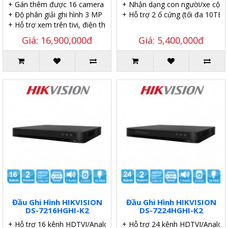
+ Gán thêm được 16 camera IP.
+ Nhận dạng con người/xe cộ.
+ Độ phân giải ghi hình 3 MP
+ Hỗ trợ 2 ổ cứng (tối đa 10TB/
+ Hỗ trợ xem trên tivi, điện thoại, iPad. máy tính.
Giá: 16,900,000đ
Giá: 5,400,000đ
Đầu Ghi Hình HIKVISION
Đầu Ghi Hình HIKVISION
DS-7216HGHI-K2
DS-7224HGHI-K2
+ Hỗ trợ 16 kênh HDTVI/Analog/AHD/CVI/IP.
+ Hỗ trợ 24 kênh HDTVI/Analog