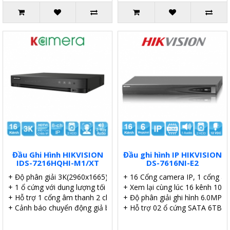
Đầu Ghi Hình HIKVISION
Đầu ghi hình IP HIKVISION
IDS-7216HQHI-M1/XT
DS-7616NI-E2
+ Độ phân giải 3K(2960x1665)@25/20 fps
+ 16 Cổng camera IP, 1 cổng au
+ 1 ổ cứng với dung lượng tối đa 12TB mỗi ổ.
+ Xem lại cùng lúc 16 kênh 108
+ Hỗ trợ 1 cổng âm thanh 2 chiều.
+ Độ phân giải ghi hình 6.0MP.
+ Cảnh báo chuyển động giả bằng cách nhận dạng người & xe.
+ Hỗ trợ 02 ổ cứng SATA 6TB.