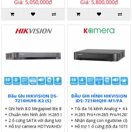
Giá: 5,050,000đ
Giá: 5,800,000đ
Đầu Ghi HIKVISION DS-
ĐẦU GHI HÌNH HIKVISION
7216HUHI-K2 (S)
iDS-7216HQHI-M1/FA
+ Ghi hình 8.0 Megapixel lite 8 kênh.
+ Tối đa 16 kênh Analog + 4 kên
+ Chuẩn nén hình ảnh: H.265 Pro+/H.265 Pro.
+ H.265 Pro+/H.265 Pro/H.265/
+ 2 ổ cứng SATA với dung lượng 10TB.
+ Nhận dạng con người/xe cộ.
+ Hỗ trợ camera HDTVI/AHD/CVI/CVBS/IP.
+ Hỗ trợ 1 ổ cứng (tối đa 10TB/