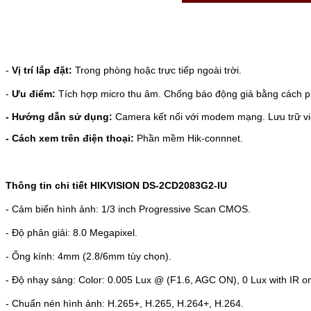
-
Vị trí lắp đặt:
Trong phòng hoặc trực tiếp ngoài trời.
-
Ưu điểm:
Tích hợp micro thu âm.
Chống báo động giả bằng cách phâ
- Hướng dẫn sử dụng:
Camera kết nối với modem mạng. Lưu trữ vide
- Cách xem trên điện thoại:
Phần mềm Hik-connnet.
Thông tin chi tiết
HIKVISION DS-2CD2083G2-IU
- Cảm biến hình ảnh: 1/3 inch Progressive Scan CMOS.
- Độ phân giải: 8.0 Megapixel.
- Ống kính: 4mm (2.8/6mm tùy chọn).
- Độ nhạy sáng: Color: 0.005 Lux @ (F1.6, AGC ON), 0 Lux with IR o
- Chuẩn nén hình ảnh: H.265+, H.265, H.264+, H.264.