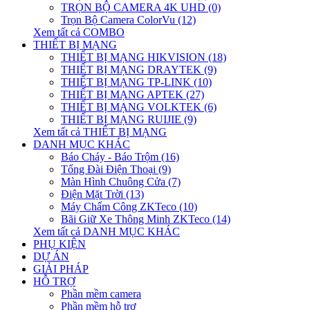
TRỌN BỘ CAMERA 4K UHD (0)
Trọn Bộ Camera ColorVu (12)
Xem tất cả COMBO
THIẾT BỊ MẠNG
THIẾT BỊ MẠNG HIKVISION (18)
THIẾT BỊ MẠNG DRAYTEK (9)
THIẾT BỊ MẠNG TP-LINK (10)
THIẾT BỊ MẠNG APTEK (27)
THIẾT BỊ MẠNG VOLKTEK (6)
THIẾT BỊ MẠNG RUIJIE (9)
Xem tất cả THIẾT BỊ MẠNG
DANH MỤC KHÁC
Báo Cháy - Báo Trộm (16)
Tổng Đài Điện Thoại (9)
Màn Hình Chuông Cửa (7)
Điện Mặt Trời (13)
Máy Chấm Công ZKTeco (10)
Bãi Giữ Xe Thông Minh ZKTeco (14)
Xem tất cả DANH MỤC KHÁC
PHỤ KIỆN
DỰ ÁN
GIẢI PHÁP
HỖ TRỢ
Phần mềm camera
Phần mềm hỗ trợ