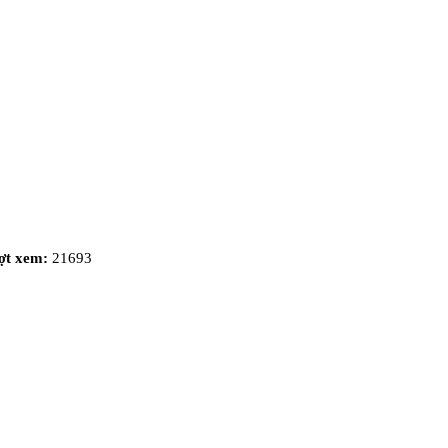
ợt xem:
21693